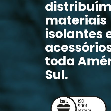
distribuí
materiais
isolantes 
acessório
toda Amér
Sul.